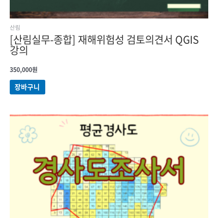
산림
[산림실무-종합] 재해위험성 검토의견서 QGIS
강의
350,000
원
장바구니