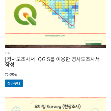
산림
[경사도조사서] QGIS를 이용한 경사도조사서
작성
70,000
원
장바구니